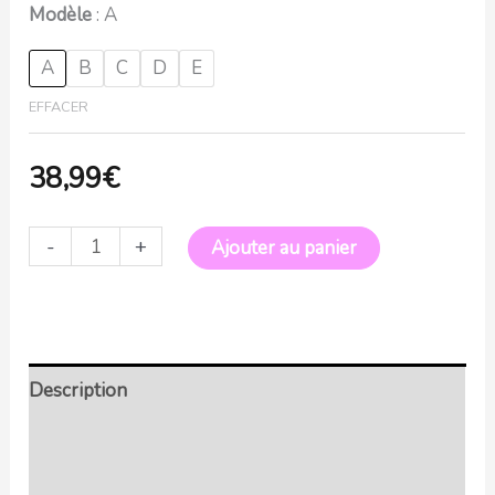
Modèle
A
A
B
C
D
E
EFFACER
38,99
€
-
+
Ajouter au panier
Description
Retour et Livraison