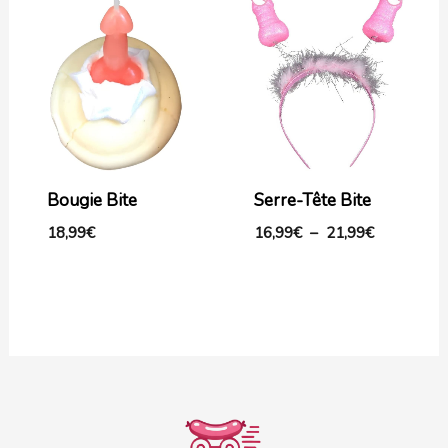
de
prix :
16,99€
à
21,99€
Bougie Bite
Serre-Tête Bite
18,99
€
16,99
€
–
21,99
€