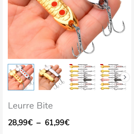
à
61,99€
Leurre Bite
28,99
€
–
61,99
€