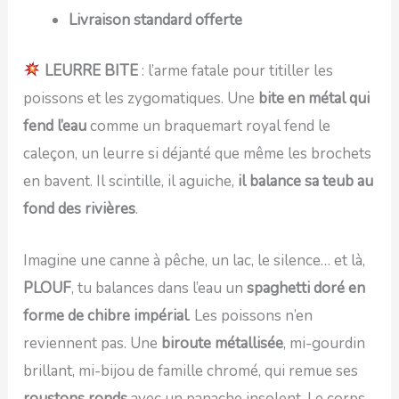
Livraison standard offerte
LEURRE BITE
: l’arme fatale pour titiller les
poissons et les zygomatiques. Une
bite en métal qui
fend l’eau
comme un braquemart royal fend le
caleçon, un leurre si déjanté que même les brochets
en bavent. Il scintille, il aguiche,
il balance sa teub au
fond des rivières
.
Imagine une canne à pêche, un lac, le silence… et là,
PLOUF
, tu balances dans l’eau un
spaghetti doré en
forme de chibre impérial
. Les poissons n’en
reviennent pas. Une
biroute métallisée
, mi-gourdin
brillant, mi-bijou de famille chromé, qui remue ses
roustons ronds
avec un panache insolent. Le corps,