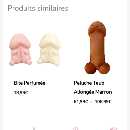
Produits similaires
Plage
de
prix :
61,99€
à
108,99€
Bite Parfumée
Peluche Teub
Allongée Marron
18,99
€
61,99
€
–
108,99
€
Plage