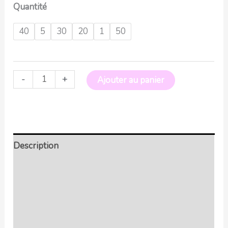
Quantité
40
5
30
20
1
50
-
+
Ajouter au panier
Description
Retour et Livraison
SAV Français
Transaction sécurisée