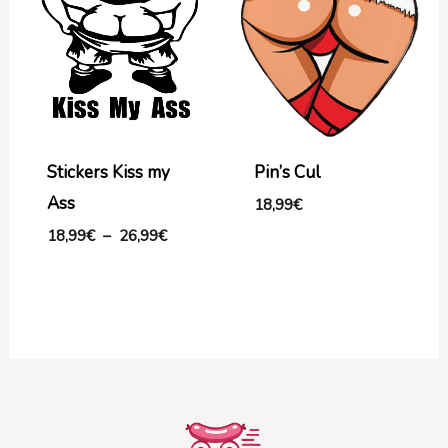
prix :
18,99€
à
26,99€
Stickers Kiss my
Pin’s Cul
Ass
18,99
€
18,99
€
–
26,99
€