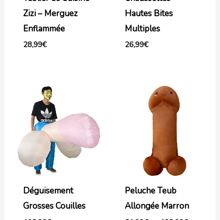
Zizi – Merguez
Hautes Bites
Enflammée
Multiples
28,99
€
26,99
€
Plage
de
prix :
61,99€
à
108,99€
Déguisement
Peluche Teub
Grosses Couilles
Allongée Marron