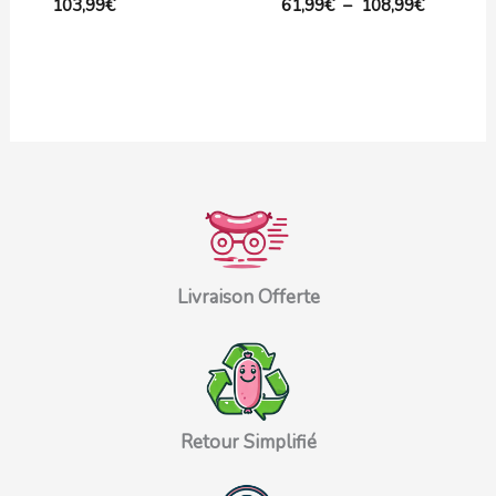
103,99
€
61,99
€
–
108,99
€
Livraison Offerte
Retour Simplifié