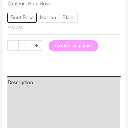
Couleur
Bout Rose
Bout Rose
Marron
Blanc
EFFACER
-
+
Ajouter au panier
Description
Retour et Livraison
SAV Français
Transaction sécurisée