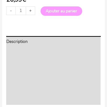
-
+
Ajouter au panier
Description
Retour et Livraison
SAV Français
Transaction sécurisée
FAQ
Avis