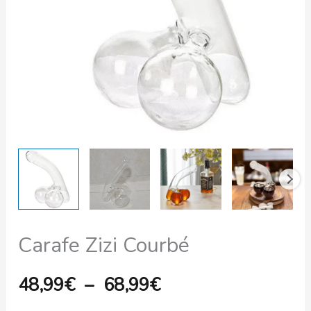
à
68,99€
Carafe Zizi Courbé
48,99
€
–
68,99
€