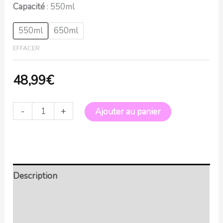
Capacité
550ml
550ml
650ml
EFFACER
48,99
€
-
+
Ajouter au panier
Description
Retour et Livraison