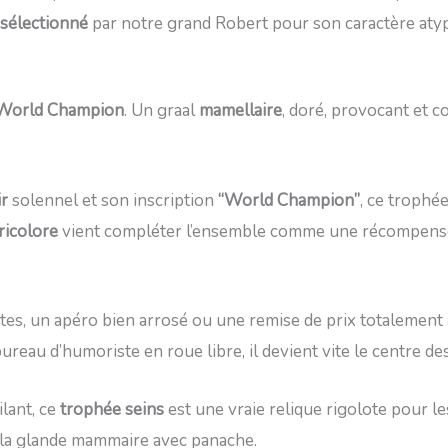
 sélectionné
par notre grand Robert pour son caractère aty
 World Champion
. Un graal
mamellaire
, doré, provocant et 
.
ir
solennel et son inscription
“World Champion”
, ce trophé
ricolore
vient compléter l’ensemble comme une récompense 
otes, un apéro bien arrosé ou une remise de prix totalement 
reau d’humoriste en roue libre, il devient vite le centre de
ilant, ce
trophée seins
est une vraie relique rigolote pour le
 la glande mammaire avec panache.