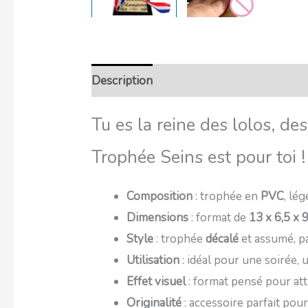
Description
Retour et Livraison
SAV 
Tu es la reine des lolos, de
Trophée Seins est pour toi !
Composition
: trophée en
PVC
, lé
Dimensions
: format de
13 x 6,5 x 
Style
: trophée
décalé
et assumé, pa
Utilisation
: idéal pour une soirée, 
Effet visuel
: format pensé pour att
Originalité
: accessoire parfait po