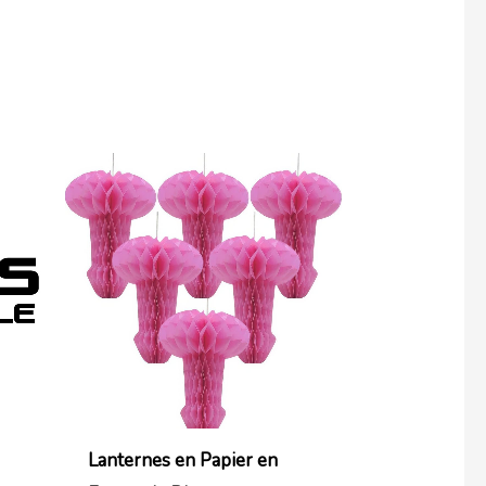
Plage
de
prix :
18,99€
à
31,99€
Lanternes en Papier en