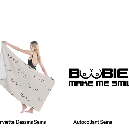
Plage
de
prix :
26,99€
à
71,99€
rviette Dessins Seins
Autocollant Seins