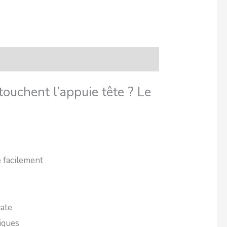
touchent l’appuie tête ? Le
e facilement
iate
iques