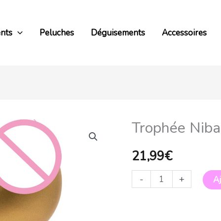
nts
Peluches
Déguisements
Accessoires
Trophée Niba
quantité
de
21,99
€
Trophée
Nibards
-
+
Aj
de
la
Championne