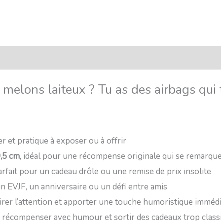
Français
Transaction sécurisée
FAQ
Avis
s melons laiteux ? Tu as des airbags qui 
ger et pratique à exposer ou à offrir
9,5 cm
, idéal pour une récompense originale qui se remarqu
rfait pour un cadeau drôle ou une remise de prix insolite
un EVJF, un anniversaire ou un défi entre amis
irer l’attention et apporter une touche humoristique imméd
ur récompenser avec humour et sortir des cadeaux trop class