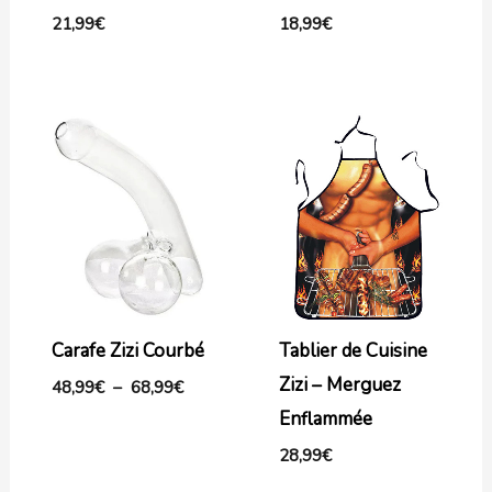
21,99
€
18,99
€
Plage
de
prix :
48,99€
à
68,99€
Carafe Zizi Courbé
Tablier de Cuisine
Zizi – Merguez
48,99
€
–
68,99
€
Enflammée
28,99
€