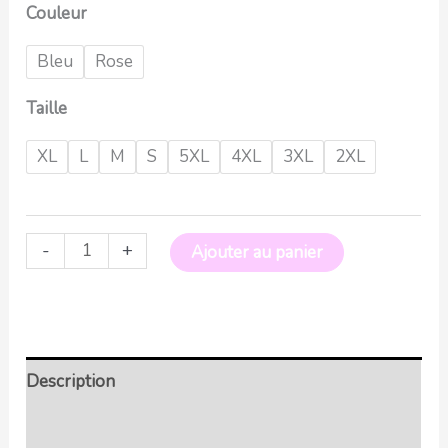
Couleur
Bleu
Rose
Taille
XL
L
M
S
5XL
4XL
3XL
2XL
-
+
Ajouter au panier
Description
Retour et Livraison